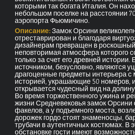
которыми так богата Италия. Он нахо
небольшом поселке на расстоянии 70
аэропорта Фьюмичино.
Описание:
Замок Орсини великолеп
отреставрирован и благодаря вирту
дизайнерам превращен в роскошный 
неповторимая атмосфера которого с
только за счет его древней истории.
источником, безусловно, являются у
драгоценные предметы интерьера с 
историей, украшающие 50 номеров, 
открывается чудесный вид на долину
Во время торжественного ужина и р
жизни Средневековья замок Орсини 
факелов, а у подъемного моста, возл
дорожек гордо стоят знаменосцы, ба
трубачи в аутентичных костюмах. В 
обстановке гости имеют возможност