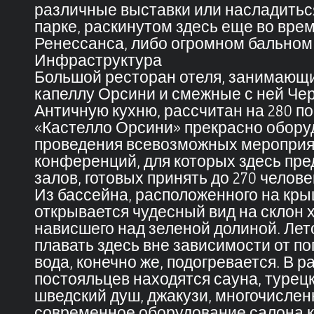
различные выставки или насладитьс
парке, раскинутом здесь еще во вре
Ренессанса, либо огромном бальном 
Инфраструктура
Большой ресторан отеля, занимающ
капеллу Орсини и смежные с ней Чер
Античную кухню, рассчитан на 280 п
«Кастелло Орсини» прекрасно обору
проведения всевозможных мероприят
конференций, для которых здесь пре
залов, готовых принять до 270 челове
Из бассейна, расположенного на кры
открывается чудесный вид на склон 
нависшего над зеленой долиной. Лет
плавать здесь вне зависимости от по
вода, конечно же, подогревается. В 
постояльцев находятся сауна, турецк
шведский душ, джакузи, многочислен
современное оборудование салона к