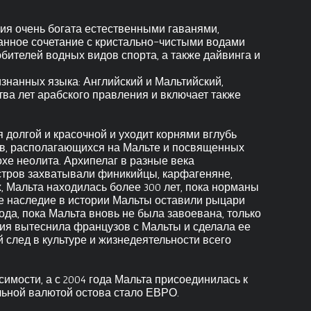
ния очень богата естественными гаванями,
нное сочетание с кристально-чистыми водами
бителей водных видов спорта, а также дайвинга и
знанных языка: Английский и Мальтийский,
ва лет арабского правления и включает также
 долгой и красочной и уходит корнями вглубь
ов, располагающихся на Мальте и посвященных
охе неолита. Архипелаг в разные века
тров захватывали финикийцы, карфагеняне,
, Мальта находилась более 300 лет, пока норманы
е наследие в истории Мальты оставили рыцари
ода, пока Мальта вновь не была завоевана, только
ния вытеснила французов с Мальты и сделала ее
й след в культуре и жизнедеятельности всего
симости, а с 2004 года Мальта присоединилась к
льной валютой остова стало ЕВРО.