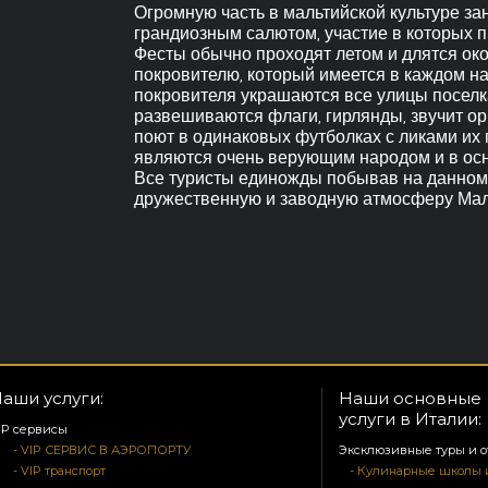
Огромную часть в мальтийской культуре з
грандиозным салютом, участие в которых п
Фесты обычно проходят летом и длятся ок
покровителю, который имеется в каждом на
покровителя украшаются все улицы поселка
развешиваются флаги, гирлянды, звучит орк
поют в одинаковых футболках с ликами их
являются очень верующим народом и в осн
Все туристы единожды побывав на данном
дружественную и заводную атмосферу Мал
аши услуги:
Наши основные
услуги в Италии:
IP сервисы
- VIP СЕРВИС В АЭРОПОРТУ
Эксклюзивные туры и о
- VIP транспорт
- Кулинарные школы 