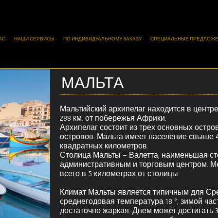
АС ·
НАШИ СЕРВИСЫ ·
ПО ИНДИВИДУАЛЬНОМУ ЗАКАЗУ ·
СПЕЦИАЛЬНЫЕ ПРЕДЛОЖЕ
МАЛЬТА
Мальтийский архипелаг находится в центре 
288 км. от побережья Африки.
Архипелаг состоит из трех основных остро
островов. Мальта имеет население свыше 4
квадратных километров.
Столица Мальты – Валетта, наименьшая ст
административным и торговым центром. 
всего в 5 километрах от столицы.
Климат Мальты является типичным для Сре
среднегодовая температура 18 °, зимой част
достаточно жаркая. Днем может достигать 3