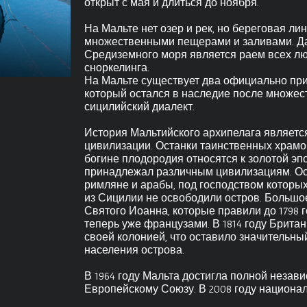
открыт с мая и длиться до ноября.
На Мальте нет озер и рек, но береговая ли
множественными пещерами и заливами. Да
Средиземного моря является раем всех лю
сноркелинга.
На Мальте существует два официально при
который остался в наследие после множест
сицилийский диалект.
История Мальтийского архипелага является
цивилизации. Останки таинственных храм
богине плодородия относятся к золотой эп
принадлежал различным цивилизациям. Ос
римляне и арабы, под господством которых
из Сицилии не освободили остров. Большо
Святого Иоанна, которые правили до 1798 г
теперь уже французами. В 1814 году Брита
своей колонией, что оставило значительны
населения острова.
В 1964 году Мальта достигла полной незави
Европейскому Союзу. В 2008 году национа