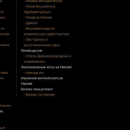
ры
- Maltese life experiences
- Shore Excursions &
ем
Sightseeing tours
ных
- Гольф на Мальте
- Давинг
 по
- Верховая езда по
усство
живописным окрестностям
- Эко туризм и
риятия
дегустационные туры
Размещение
- Отели, фермерские дома и
апартаменты
Эксклюзивные яхты на Мальте
горах
- Аренда яхт
ли
Изучение английского на
Мальте
Бизнес консультант
- Бизнес на Мальте
Италии
ах
ы в