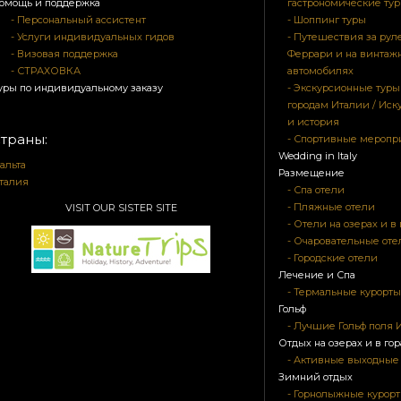
омощь и поддержка
гастрономические ту
- Персональный ассистент
- Шоппинг туры
- Услуги индивидуальных гидов
- Путешествия за рул
- Визовая поддержка
Феррари и на винтаж
- СТРАХОВКА
автомобилях
уры по индивидуальному заказу
- Экскурсионные туры
городам Италии / Иск
и история
траны:
- Спортивные мероп
Wedding in Italy
альта
Размещение
талия
- Спа отели
- Пляжные отели
VISIT OUR SISTER SITE
- Отели на озерах и в 
- Очаровательные оте
- Городские отели
Лечение и Спа
- Термальные курорты
Гольф
- Лучшие Гольф поля 
Отдых на озерах и в гор
- Активные выходные
Зимний отдых
- Горнолыжные курорт