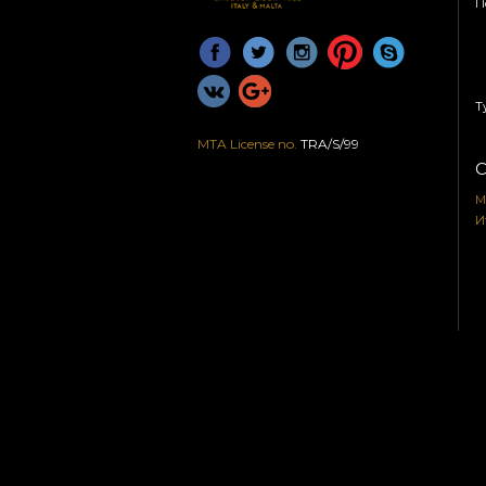
П
Т
MTA License no.
TRA/S/99
С
М
И