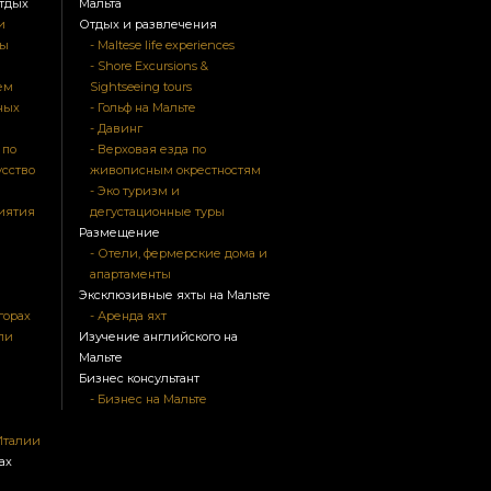
тдых
Мальта
и
Отдых и развлечения
ры
- Maltese life experiences
- Shore Excursions &
ем
Sightseeing tours
ных
- Гольф на Мальте
- Давинг
 по
- Верховая езда по
усство
живописным окрестностям
- Эко туризм и
риятия
дегустационные туры
Размещение
- Отели, фермерские дома и
апартаменты
Эксклюзивные яхты на Мальте
горах
- Аренда яхт
ли
Изучение английского на
Мальте
Бизнес консультант
- Бизнес на Мальте
Италии
ах