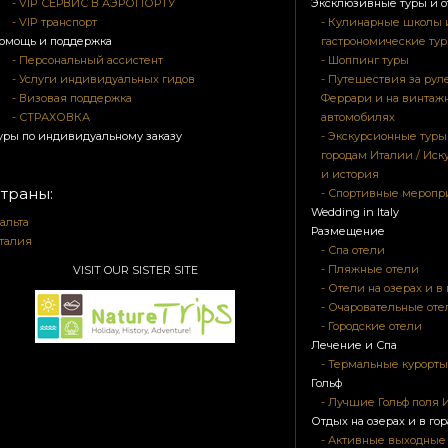
- VIP СЕРВИС В АЭРОПОРТУ
Эксклюзивные туры и о
- VIP транспорт
- Кулинарные школы 
омощь и поддержка
гастрономические ту
- Персональный ассистент
- Шоппинг туры
- Услуги индивидуальных гидов
- Путешествия за рул
- Визовая поддержка
Феррари и на винтаж
- СТРАХОВКА
автомобилях
уры по индивидуальному заказу
- Экскурсионные туры
городам Италии / Иск
и история
траны:
- Спортивные мероп
Wedding in Italy
альта
Размещение
талия
- Спа отели
- Пляжные отели
VISIT OUR SISTER SITE
- Отели на озерах и в 
- Очаровательные оте
- Городские отели
Лечение и Спа
- Термальные курорты
Гольф
- Лучшие Гольф поля 
Отдых на озерах и в гор
- Активные выходные