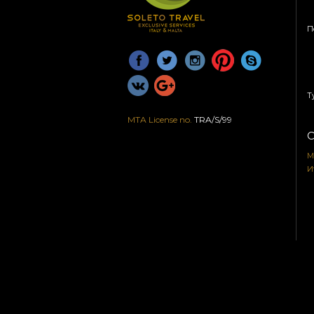
П
Т
MTA License no.
TRA/S/99
С
М
И