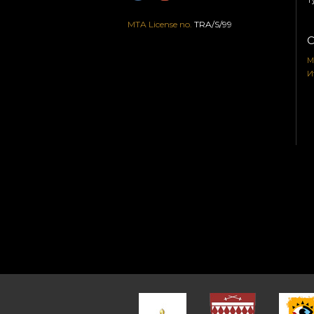
Т
MTA License no.
TRA/S/99
С
М
И