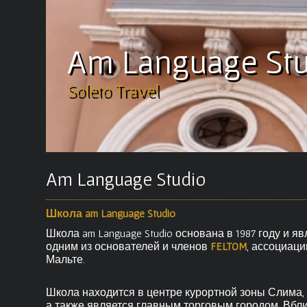
Am Language Stu
Soleto Travel
Am Language Studio
Школа am Language Studio
Школа am Language Studio основана в 1987 году и я
одним из основателей и членов
FELTOM
, ассоциац
Мальте.
Школа находится в центре курортной зоны Слима,
а также является главным торговым городом. Вбли