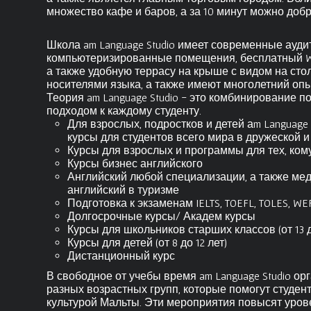
множество кафе и баров, а за 10 минут можно добр
Школа am Language Studio имеет современные ауд
компьютеризированные помещения, бесплатный WI -
а также удобную террасу на крыше с видом на сто
носителями языка, а также имеют многолетний оп
Теория am Language Studio - это комбинирование 
подходом к каждому студенту.
Для взрослых, подростков и детей аm Language
курсы для студентов всего мира в дружеской
Курсы для взрослых и программы для тех, кому
Курсы бизнес английского
Английский любой специализации, а также мед
английский в туризме
Подготовка к экзаменам IELTS, TOEFL, TOLES, W
Долгосрочные курсы/ Академ курсы
Курсы для школьников старших классов (от 13 д
Курсы для детей (от 8 до 12 лет)
Дистанционный курс
В свободное от учебы время am Language Studio о
разных возрастных групп, которые помогут студен
культурой Мальты. Эти мероприятия повысят урове