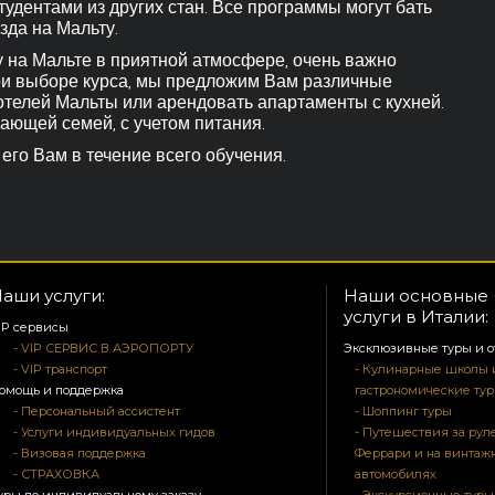
удентами из других стан. Все программы могут бать
зда на Мальту.
 на Мальте в приятной атмосфере, очень важно
и выборе курса, мы предложим Вам различные
отелей Мальты или арендовать апартаменты с кухней.
ающей семей, с учетом питания.
го Вам в течение всего обучения.
аши услуги:
Наши основные
услуги в Италии:
IP сервисы
- VIP СЕРВИС В АЭРОПОРТУ
Эксклюзивные туры и о
- VIP транспорт
- Кулинарные школы 
омощь и поддержка
гастрономические ту
- Персональный ассистент
- Шоппинг туры
- Услуги индивидуальных гидов
- Путешествия за рул
- Визовая поддержка
Феррари и на винтаж
- СТРАХОВКА
автомобилях