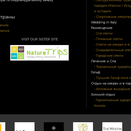
уры по индивидуальному заказу
- Экскурсионные туры
городам Италии / Иск
и история
траны:
- Спортивные мероп
Wedding in Italy
альта
Размещение
талия
- Спа отели
- Пляжные отели
VISIT OUR SISTER SITE
- Отели на озерах и в 
- Очаровательные оте
- Городские отели
Лечение и Спа
- Термальные курорты
Гольф
- Лучшие Гольф поля 
Отдых на озерах и в гор
- Активные выходные
Зимний отдых
- Горнолыжные курорт
Альпах