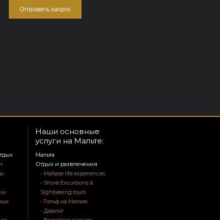
Наши основные
услуги на Мальте:
тдых
Мальта
и
Отдых и развлечения
ры
- Maltese life experiences
- Shore Excursions &
ем
Sightseeing tours
ных
- Гольф на Мальте
- Давинг