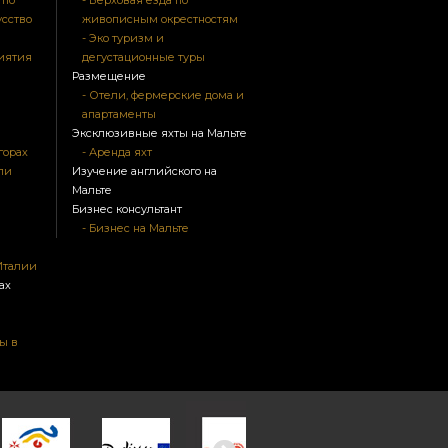
 по
- Верховая езда по
усство
живописным окрестностям
- Эко туризм и
риятия
дегустационные туры
Размещение
- Отели, фермерские дома и
апартаменты
Эксклюзивные яхты на Мальте
горах
- Аренда яхт
ли
Изучение английского на
Мальте
Бизнес консультант
- Бизнес на Мальте
Италии
ах
ы в