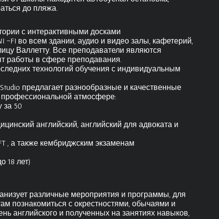
аться до пляжа.
итории с интерактивными досками
FI во всем здании, аудио и видео залы, кафетерий,
лицу Валлетту. Все преподаватели являются
ыт работы в сфере преподавания.
последних технологий обучения с индивидуальным
 Studio предлагает разнообразные и качественные
 и профессиональной атмосфере:
 за 50
ицинский английский, английский для адвоката и
EFT , а также кембриджским экзаменам
о 18 лет)
рганизует различные мероприятия и программы, для
там познакомиться с окрестностями, обычаями и
нь английского и полученных на занятиях навыков,