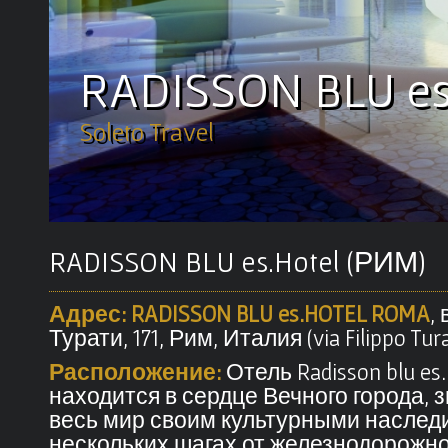
RADISSON BLU es
Soleto Travel
RADISSON BLU es.Hotel (РИМ)
Адрес: RADISSON BLU es.HOTEL ROMA
,
Турати, 171, Рим, Италия (via Filippo Turat
Расположение:
Отель Radisson blu es.
находится в сердце Вечного города, 
весь мир своим культурными наследи
нескольких шагах от железнодорожно