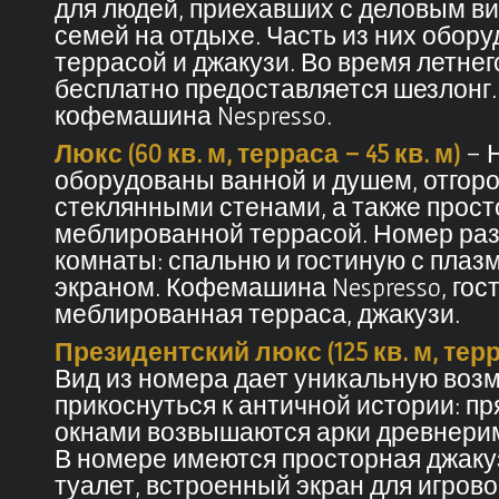
для людей, приехавших с деловым виз
семей на отдыхе. Часть из них обор
террасой и джакузи. Во время летнег
бесплатно предоставляется шезлонг
кофемашина Nespresso.
Люкс (60 кв. м, терраса – 45 кв. м)
– 
оборудованы ванной и душем, отго
стеклянными стенами, а также прост
меблированной террасой. Номер раз
комнаты: спальню и гостиную с пла
экраном. Кофемашина Nespresso, гост
меблированная терраса, джакузи.
Президентский люкс (125 кв. м, терра
Вид из номера дает уникальную воз
прикоснуться к античной истории: пр
окнами возвышаются арки древнерим
В номере имеются просторная джакуз
туалет, встроенный экран для игрово