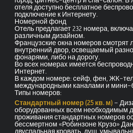
город, фитнес-центр и спа-салон. В
отеля доступно бесплатное беспров
подключение к Интернету.
Номерной фонд
Отель предлагает 232 номера, включая
различным дизайном.
Французские окна номеров смотрят 
внутренний двор, освещаемый разн
фонарями, либо на дорогу.
Во всех номерах имеется беспроводн
Интернет.
В каждом номере: сейф, фен, ЖК-те
международными каналами и мини-
Типы номеров:
Стандартный номер (25 кв. м)
– Диз
оборудованных всем необходимым д
проживания стандартных номеров о
бессмертном «Робинзоне Крузо» Да
двуспальная кровать, душ, умывальн